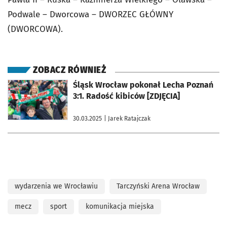
Podwale – Dworcowa – DWORZEC GŁÓWNY
(DWORCOWA).
ZOBACZ RÓWNIEŻ
otworzy się w nowej karcie
Śląsk Wrocław pokonał Lecha Poznań
3:1. Radość kibiców [ZDJĘCIA]
30.03.2025
| Jarek Ratajczak
wydarzenia we Wrocławiu
Tarczyński Arena Wrocław
mecz
sport
komunikacja miejska