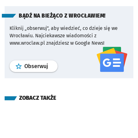
BĄDŹ NA BIEŻĄCO Z WROCŁAWIEM!
Kliknij „obserwuj”, aby wiedzieć, co dzieje się we
Wrocławiu.
Najciekawsze wiadomości z
www.wroclaw.pl znajdziesz w Google News!
profil
google news
serwisu wroclaw
Obserwuj
ZOBACZ TAKŻE