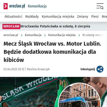
Serwis informacyjny wroclaw.pl podserwis: Komunikacja
Menu
Aktualności
Rozkłady
Komunikacja miejska
Zmiany
Piesi
Row
WROCŁAW
Wrocławska Potańcówka w sobotę, 8 sierpnia
wroclaw.pl
Komunikacja
Komunikacja miejska
W sobotę mecz Ślą
Mecz Śląsk Wrocław vs. Motor Lublin.
Będzie dodatkowa komunikacja dla
kibiców
Data publikacji:
Autor:
artykuł
03.04.2025 20:12 |
Paulina Krawczyk
Udostępnij
Kliknij, aby powiększyć