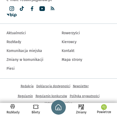
Aktualności
Rowerzyści
Rozkłady
Kierowcy
Komunikacja miejska
Kontakt
Zmiany w komunikacji
Mapa strony
Piesi
Inne informacje
Redakcja
Deklaracja dostępności
Newsletter
Regulamin
Regulamin konkursów
Polityka prywatności
Strona główna - wroclaw.pl
Ustawienia cookies
Powietrze
Rozkłady
Bilety
Zmiany
© Copyright 2005-2026, ARAW S.A., Gmina Wrocław