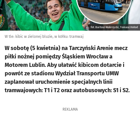
fot. Bartosz Mokrzycki, Tomasz Hołod
W tle: kibic w zielonej bluzie, w kółku: tramwaj
W sobotę (5 kwietnia) na Tarczyński Arenie mecz
piłki nożnej pomiędzy Śląskiem Wrocław a
Motorem Lublin. Aby ułatwić kibicom dotarcie i
powrót ze stadionu Wydział Transportu UMW
zaplanował uruchomienie specjalnych linii
tramwajowych: T1 i T2 oraz autobusowych: S1 i S2.
REKLAMA