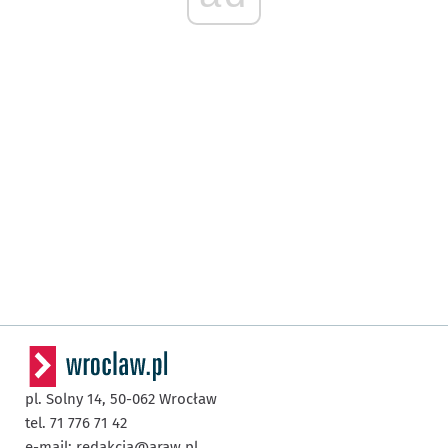
pl. Solny 14,
50-062
Wrocław
tel. 71 776 71 42
e-mail:
redakcja@araw.pl