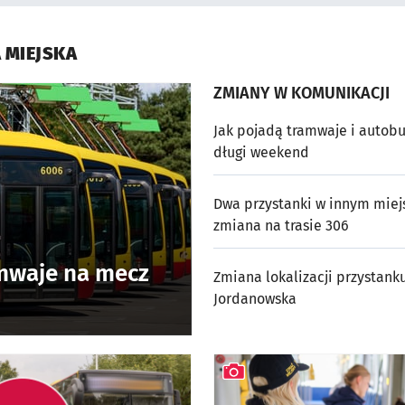
OTWORZY SIĘ W NOWEJ KARCIE
 MIEJSKA
ZMIANY W KOMUNIKACJI
Jak pojadą tramwaje i autob
długi weekend
otworzy się w nowej karcie
Dwa przystanki w innym miejs
zmiana na trasie 306
otworzy się w nowej karcie
mwaje na mecz
Zmiana lokalizacji przystank
Jordanowska
otworzy się w nowej karcie