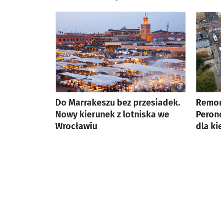
artykuł z galerią zdjęć
Do Marrakeszu bez przesiadek.
Remon
Nowy kierunek z lotniska we
Perono
Wrocławiu
dla k