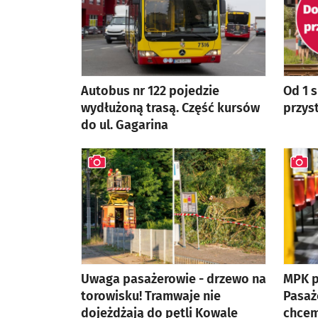
Autobus nr 122 pojedzie
Od 1 
wydłużoną trasą. Część kursów
przyst
do ul. Gagarina
Uwaga pasażerowie - drzewo na
MPK p
torowisku! Tramwaje nie
Pasaż
dojeżdżają do pętli Kowale
chcem