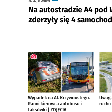
Maciej Wołodko
Na autostradzie A4 pod
zderzyły się 4 samocho
Wypadek na Al. Krzywoustego.
Uwaga
Ranni kierowca autobusu i
ruchu 
taksówki | ZDJĘCIA