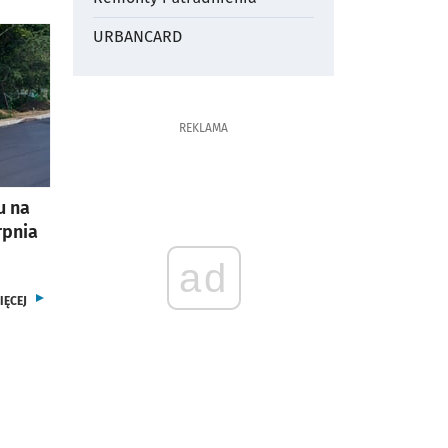
URBANCARD
REKLAMA
u na
rpnia
ad
ARTYKUŁÓW
IĘCEJ