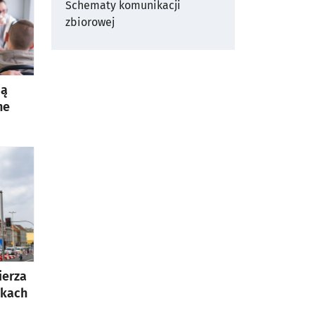
Schematy komunikacji
zbiorowej
ją
ne
ierza
rkach