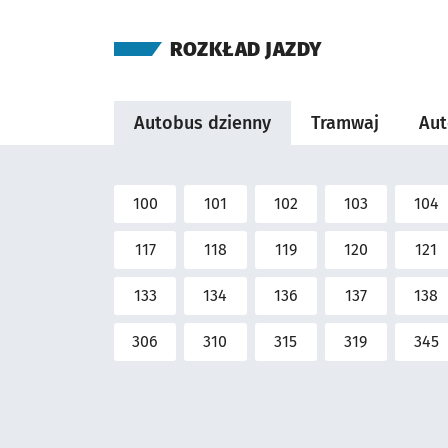
ROZKŁAD JAZDY
Autobus dzienny
Tramwaj
Aut
100
101
102
103
104
Zobacz rozkład linii
Zobacz rozkład linii
Zobacz rozkład linii
Zobacz rozkła
Zob
117
118
119
120
121
Zobacz rozkład linii
Zobacz rozkład linii
Zobacz rozkład linii
Zobacz rozkła
Zob
133
134
136
137
138
Zobacz rozkład linii
Zobacz rozkład linii
Zobacz rozkład linii
Zobacz rozkła
Zob
306
310
315
319
345
Zobacz rozkład linii
Zobacz rozkład linii
Zobacz rozkład linii
Zobacz rozkła
Zob