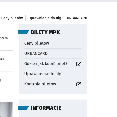
Ceny biletów
Uprawnienia do ulg
URBANCARD
OTWORZY SIĘ W NOWEJ
BILETY MPK
usy w
Ceny biletów
URBANCARD
cu i
otworzy się w nowej karcie
Gdzie i jak kupić bilet?
Uprawnienia do ulg
u
otworzy się w nowej karcie
Kontrola biletów
OTWORZY SIĘ W NOWEJ
INFORMACJE