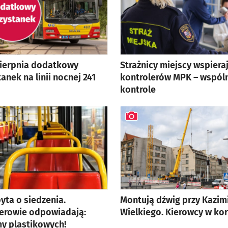
sierpnia dodatkowy
Strażnicy miejscy wspiera
anek na linii nocnej 241
kontrolerów MPK – wspól
kontrole
artykuł z galerią zdjęć
yta o siedzenia.
Montują dźwig przy Kazim
erowie odpowiadają:
Wielkiego. Kierowcy w ko
y plastikowych!
artykuł z galerią zdjęć