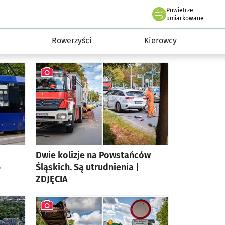
Powietrze
roclaw.pl podserwis: Komunika
we Wrocławiu
umiarkowane
Rowerzyści
Kierowcy
Dwie kolizje na Powstańców
6
Śląskich. Są utrudnienia |
ZDJĘCIA
artykuł z galerią zdjęć