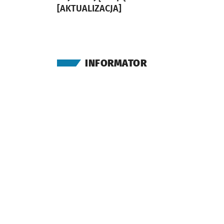
[AKTUALIZACJA]
artykuł
artykuł z galerią zdjęć
INFORMATOR