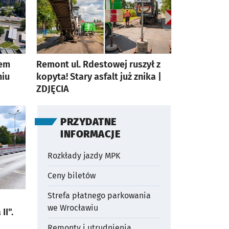
rem
Remont ul. Rdestowej ruszył z
niu
kopyta! Stary asfalt już znika |
ZDJĘCIA
artykuł z galerią zdjęć
PRZYDATNE
OTWORZY SIĘ W NOWEJ
INFORMACJE
Rozkłady jazdy MPK
Ceny biletów
Strefa płatnego parkowania
we Wrocławiu
II".
Remonty i utrudnienia