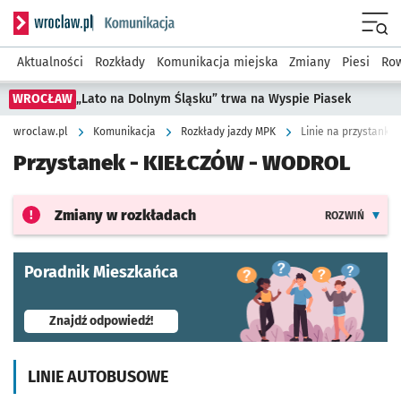
Serwis informacyjny wroclaw.pl podserwis: Komunikacja
Menu
Aktualności
Rozkłady
Komunikacja miejska
Zmiany
Piesi
Row
WROCŁAW
„Lato na Dolnym Śląsku” trwa na Wyspie Piasek
wroclaw.pl
Komunikacja
Rozkłady jazdy MPK
Linie na przystanku
Przystanek -
KIEŁCZÓW - WODROL
Zmiany w rozkładach
ROZWIŃ
Poradnik Mieszkańca
- otworzy się w nowej karcie
Znajdź odpowiedź!
LINIE AUTOBUSOWE