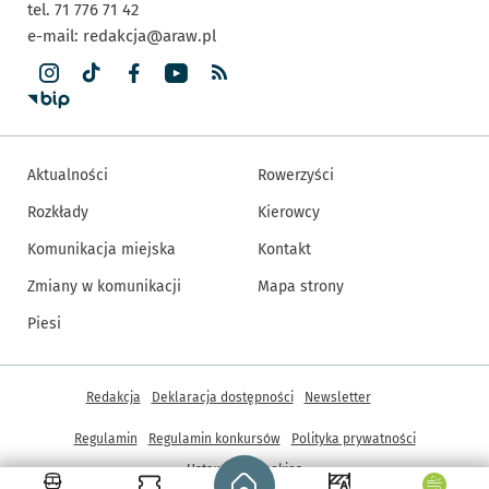
tel. 71 776 71 42
e-mail:
redakcja@araw.pl
Aktualności
Rowerzyści
Rozkłady
Kierowcy
Komunikacja miejska
Kontakt
Zmiany w komunikacji
Mapa strony
Piesi
Inne informacje
Redakcja
Deklaracja dostępności
Newsletter
Regulamin
Regulamin konkursów
Polityka prywatności
Strona główna - wroclaw.pl
Ustawienia cookies