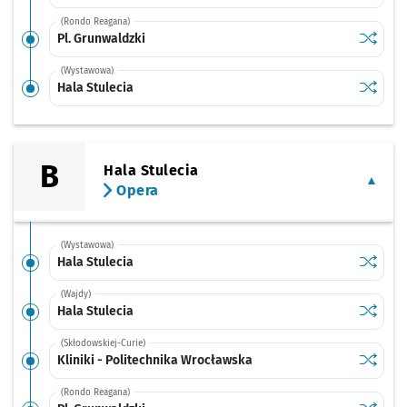
(Rondo Reagana)
Sprawdź
przystan
Pl. Grunwaldzki
(Wystawowa)
Sprawdź
przystan
Hala Stulecia
B
Hala Stulecia
Opera
(Wystawowa)
Sprawdź
przystan
Hala Stulecia
(Wajdy)
Sprawdź
przystan
Hala Stulecia
(Skłodowskiej-Curie)
Sprawdź
przystan
Kliniki - Politechnika Wrocławska
(Rondo Reagana)