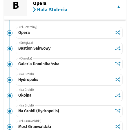
B
Opera
Hala Stulecia
(Pl. Teatralny)
Sprawdź
przysta
Opera
(Kołłątaja)
Sprawdź
przysta
Bastion Sakwowy
(Oławska)
Sprawdź
przysta
Galeria Dominikańska
(Na Grobli)
Sprawdź
przysta
Hydropolis
(Na Grobli)
Sprawdź
przysta
Okólna
(Na Grobli)
Sprawdź
przystan
Na Grobli (Hydropolis)
(Pl. Grunwaldzki)
Sprawdź
przysta
Most Grunwaldzki