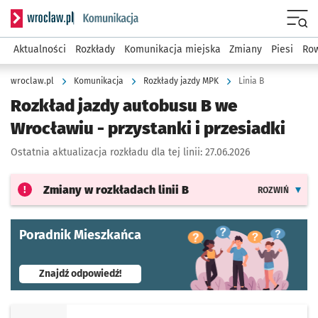
Serwis informacyjny wroclaw.pl podserwis: Komunikacja
Menu
Aktualności
Rozkłady
Komunikacja miejska
Zmiany
Piesi
Row
wroclaw.pl
Komunikacja
Rozkłady jazdy MPK
Linia B
Rozkład jazdy autobusu B we
Wrocławiu - przystanki i przesiadki
Ostatnia aktualizacja rozkładu dla tej linii:
27.06.2026
Zmiany w rozkładach
linii B
ROZWIŃ
Poradnik Mieszkańca
- otworzy się w nowej karcie
Znajdź odpowiedź!