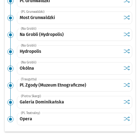
Sprawdź
przystan
Pl. Grunwaldzki
(Pl. Grunwaldzki)
Sprawdź
przysta
Most Grunwaldzki
(Na Grobli)
Sprawdź
przystan
Na Grobli (Hydropolis)
(Na Grobli)
Sprawdź
przysta
Hydropolis
(Na Grobli)
Sprawdź
przysta
Okólna
(Traugutta)
Sprawdź
przysta
Pl. Zgody (Muzeum Etnograficzne)
(Piotra Skargi)
Sprawdź
przysta
Galeria Dominikańska
(Pl. Teatralny)
Sprawdź
przysta
Opera