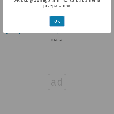
widoku głównego linii 145. Za utrudnienia
145
Zajezdnia Tyska
przepaszamy.
Bartoszowice
OK
Zgłoś błąd w rozkładach jazdy
REKLAMA
ad