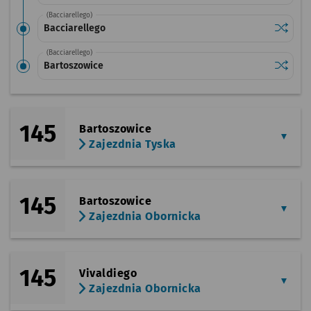
(Bacciarellego)
Sprawdź
przysta
Bacciarellego
(Bacciarellego)
Sprawdź
przysta
Bartoszowice
145
Bartoszowice
Zajezdnia Tyska
145
Bartoszowice
Zajezdnia Obornicka
145
Vivaldiego
Zajezdnia Obornicka