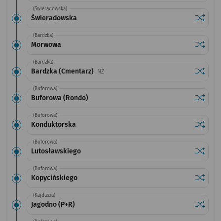
(Świeradowska)
Sprawdź
przysta
Świeradowska
(Bardzka)
Sprawdź
przysta
Morwowa
(Bardzka)
Sprawdź
przysta
Bardzka (Cmentarz)
Przystanek na życzenie
NŻ
(Buforowa)
Sprawdź
przysta
Buforowa (Rondo)
(Buforowa)
Sprawdź
przysta
Konduktorska
(Buforowa)
Sprawdź
przysta
Lutosławskiego
(Buforowa)
Sprawdź
przysta
Kopycińskiego
(Kajdasza)
Sprawdź
przysta
Jagodno (P+R)