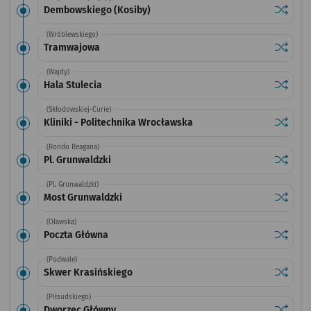
Sprawdź
przysta
Dembowskiego (Kosiby)
(Wróblewskiego)
Sprawdź
przysta
Tramwajowa
(Wajdy)
Sprawdź
przystan
Hala Stulecia
(Skłodowskiej-Curie)
Sprawdź
przystan
Kliniki - Politechnika Wrocławska
(Rondo Reagana)
Sprawdź
przystan
Pl. Grunwaldzki
(Pl. Grunwaldzki)
Sprawdź
przysta
Most Grunwaldzki
(Oławska)
Sprawdź
przysta
Poczta Główna
(Podwale)
Sprawdź
przysta
Skwer Krasińskiego
(Piłsudskiego)
Sprawdź
przysta
Dworzec Główny