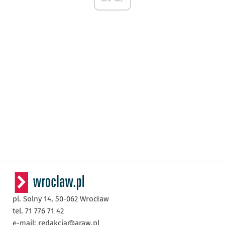
pl. Solny 14,
50-062
Wrocław
tel. 71 776 71 42
e-mail:
redakcja@araw.pl