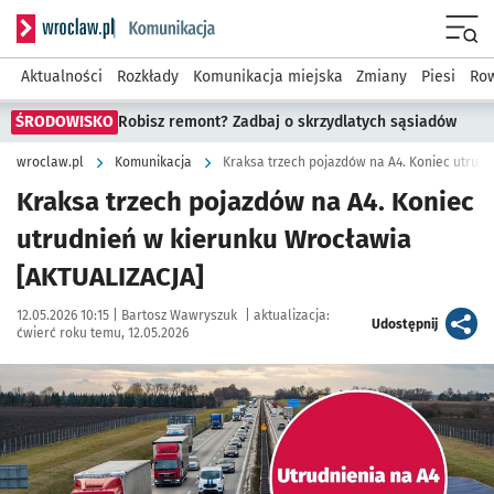
Serwis informacyjny wroclaw.pl podserwis: Komunikacja
Menu
Aktualności
Rozkłady
Komunikacja miejska
Zmiany
Piesi
Row
ŚRODOWISKO
Robisz remont? Zadbaj o skrzydlatych sąsiadów
wroclaw.pl
Komunikacja
Kraksa trzech pojazdów na A4. Koniec
utrudnień w kierunku Wrocławia
[AKTUALIZACJA]
Data publikacji:
Autor:
12.05.2026 10:15 |
Bartosz Wawryszuk
|
aktualizacja:
artykuł
Udostępnij
ćwierć roku temu, 12.05.2026
Kliknij, aby powiększyć