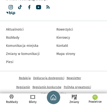
Aktualności
Rowerzyści
Rozkłady
Kierowcy
Komunikacja miejska
Kontakt
Zmiany w komunikacji
Mapa strony
Piesi
Inne informacje
Redakcja
Deklaracja dostępności
Newsletter
Regulamin
Regulamin konkursów
Polityka prywatności
Strona główna - wroclaw.pl
Ustawienia cookies
Powietrze
Rozkłady
Bilety
Zmiany
© Copyright 2005-2026, ARAW S.A., Gmina Wrocław