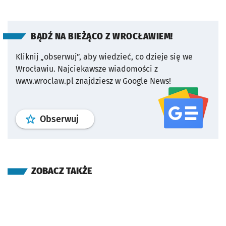
BĄDŹ NA BIEŻĄCO Z WROCŁAWIEM!
Kliknij „obserwuj”, aby wiedzieć, co dzieje się we
Wrocławiu.
Najciekawsze wiadomości z
www.wroclaw.pl znajdziesz w Google News!
profil
google news
serwisu wroclaw
Obserwuj
ZOBACZ TAKŻE