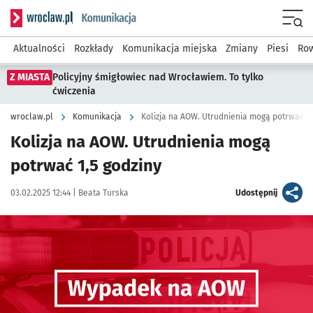
Serwis informacyjny wroclaw.pl podserwis: Komunikacja
Menu
Aktualności
Rozkłady
Komunikacja miejska
Zmiany
Piesi
Row
Z MIASTA
Policyjny śmigłowiec nad Wrocławiem. To tylko
ćwiczenia
wroclaw.pl
Komunikacja
Kolizja na AOW. Utrudnienia mogą potrwać 1,
Kolizja na AOW. Utrudnienia mogą
potrwać 1,5 godziny
Data publikacji:
Autor:
artykuł
03.02.2025 12:44 |
Beata Turska
Udostępnij
Kliknij, aby powiększyć