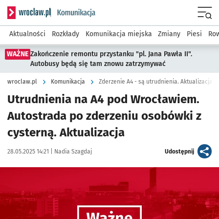
Serwis informacyjny wroclaw.pl podserwis: Komunikacja
Menu
Aktualności
Rozkłady
Komunikacja miejska
Zmiany
Piesi
Row
WAŻNE
Zakończenie remontu przystanku "pl. Jana Pawła II".
Autobusy będą się tam znowu zatrzymywać
wroclaw.pl
Komunikacja
Zderzenie A4 - są utrudnienia. Aktualizacja
Utrudnienia na A4 pod Wrocławiem.
Autostrada po zderzeniu osobówki z
cysterną. Aktualizacja
Data publikacji:
Autor:
artykuł
28.05.2025 14:21 |
Nadia Szagdaj
Udostępnij
Kliknij, aby powiększyć