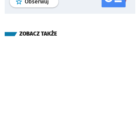
profil
google news
serwisu wroclaw
Obserwuj
ZOBACZ TAKŻE