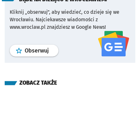
Kliknij „obserwuj”, aby wiedzieć, co dzieje się we
Wrocławiu.
Najciekawsze wiadomości z
www.wroclaw.pl znajdziesz w Google News!
profil
google news
serwisu wroclaw
Obserwuj
ZOBACZ TAKŻE