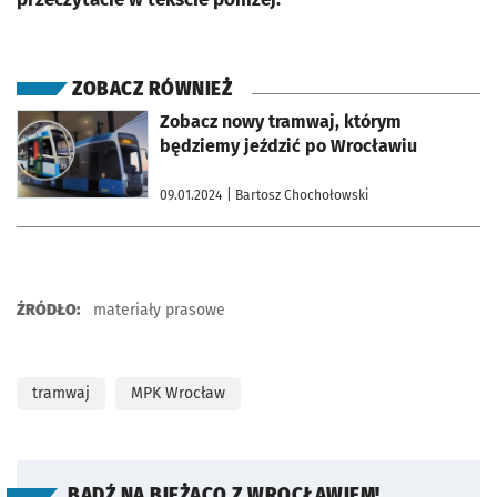
ZOBACZ RÓWNIEŻ
otworzy się w nowej karcie
Zobacz nowy tramwaj, którym
będziemy jeździć po Wrocławiu
09.01.2024
| Bartosz Chochołowski
ŹRÓDŁO:
materiały prasowe
tramwaj
MPK Wrocław
BĄDŹ NA BIEŻĄCO Z WROCŁAWIEM!