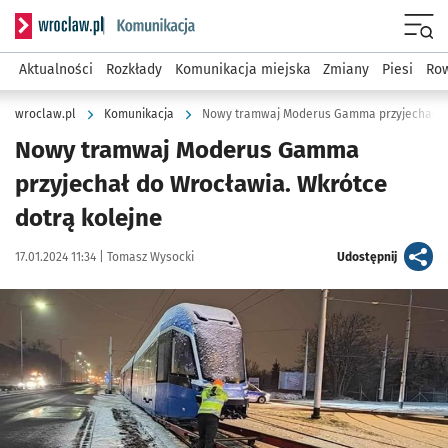
Serwis informacyjny wroclaw.pl podserwis: Komunikacja
Menu
Aktualności
Rozkłady
Komunikacja miejska
Zmiany
Piesi
Row
wroclaw.pl
Komunikacja
Nowy tramwaj Moderus Gamma przyjechał d
Nowy tramwaj Moderus Gamma
przyjechał do Wrocławia. Wkrótce
dotrą kolejne
Data publikacji:
Autor:
artykuł
17.01.2024 11:34 |
Tomasz Wysocki
Udostępnij
Kliknij, aby powiększyć