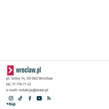
pl. Solny 14,
50-062
Wrocław
tel. 71 776 71 42
e-mail:
redakcja@araw.pl