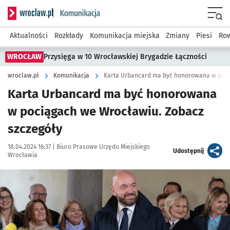
Serwis informacyjny wroclaw.pl podserwis: Komunikacja
Menu
Aktualności
Rozkłady
Komunikacja miejska
Zmiany
Piesi
Row
WROCŁAW
Przysięga w 10 Wrocławskiej Brygadzie Łączności
wroclaw.pl
Komunikacja
Karta Urbancard ma być honorowana
w pociągach we Wrocławiu. Zobacz
szczegóły
Data publikacji:
Autor:
18.04.2024 16:37 |
Biuro Prasowe Urzędu Miejskiego
artykuł
Udostępnij
Wrocławia
Kliknij, aby powiększyć