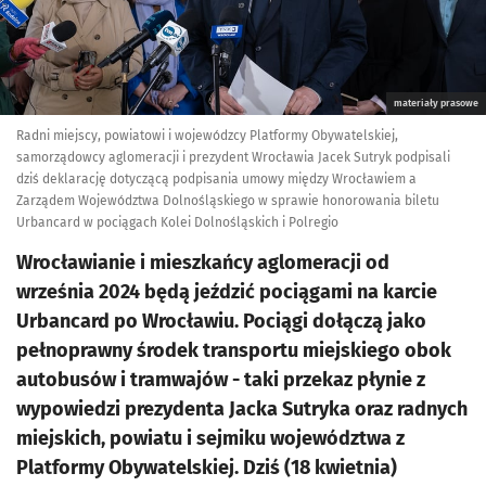
materiały prasowe
Radni miejscy, powiatowi i wojewódzcy Platformy Obywatelskiej,
samorządowcy aglomeracji i prezydent Wrocławia Jacek Sutryk podpisali
dziś deklarację dotyczącą podpisania umowy między Wrocławiem a
Zarządem Województwa Dolnośląskiego w sprawie honorowania biletu
Urbancard w pociągach Kolei Dolnośląskich i Polregio
Wrocławianie i mieszkańcy aglomeracji od
września 2024 będą jeździć pociągami na karcie
Urbancard po Wrocławiu. Pociągi dołączą jako
pełnoprawny środek transportu miejskiego obok
autobusów i tramwajów - taki przekaz płynie z
wypowiedzi prezydenta Jacka Sutryka oraz radnych
miejskich, powiatu i sejmiku województwa z
Platformy Obywatelskiej. Dziś (18 kwietnia)