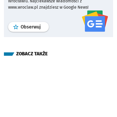
Wrocławiu.
Najciekawsze wiadomości z
www.wroclaw.pl znajdziesz w Google News!
profil
google news
serwisu wroclaw
Obserwuj
ZOBACZ TAKŻE