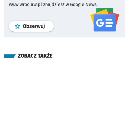
www.wroclaw.pl znajdziesz w Google News!
profil
google news
serwisu wroclaw
Obserwuj
ZOBACZ TAKŻE