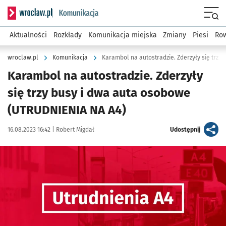
Serwis informacyjny wroclaw.pl podserwis: Komunikacja
Menu
Aktualności
Rozkłady
Komunikacja miejska
Zmiany
Piesi
Row
wroclaw.pl
Komunikacja
Karambol na autostradzie. Zderzyły
się trzy busy i dwa auta osobowe
(UTRUDNIENIA NA A4)
Data publikacji:
Autor:
artykuł
16.08.2023 16:42 |
Robert Migdał
Udostępnij
Kliknij, aby powiększyć