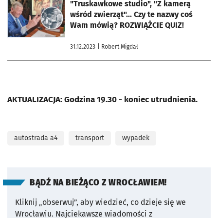
otworzy się w nowej karcie
"Truskawkowe studio", "Z kamerą
wśród zwierząt"... Czy te nazwy coś
Wam mówią? ROZWIĄŻCIE QUIZ!
31.12.2023
| Robert Migdał
AKTUALIZACJA: Godzina 19.30 - koniec utrudnienia.
autostrada a4
transport
wypadek
BĄDŹ NA BIEŻĄCO Z WROCŁAWIEM!
Kliknij „obserwuj”, aby wiedzieć, co dzieje się we
Wrocławiu.
Najciekawsze wiadomości z