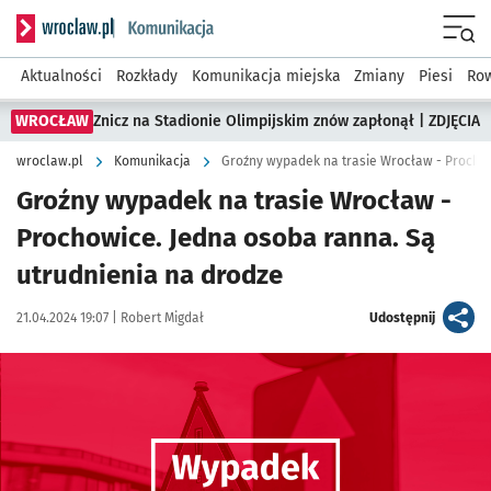
Serwis informacyjny wroclaw.pl podserwis: Komunikacja
Menu
Aktualności
Rozkłady
Komunikacja miejska
Zmiany
Piesi
Row
WROCŁAW
Znicz na Stadionie Olimpijskim znów zapłonął | ZDJĘCIA
wroclaw.pl
Komunikacja
Groźny wypadek na trasie Wrocław -
Prochowice. Jedna osoba ranna. Są
utrudnienia na drodze
Data publikacji:
Autor:
artykuł
21.04.2024 19:07 |
Robert Migdał
Udostępnij
Kliknij, aby powiększyć