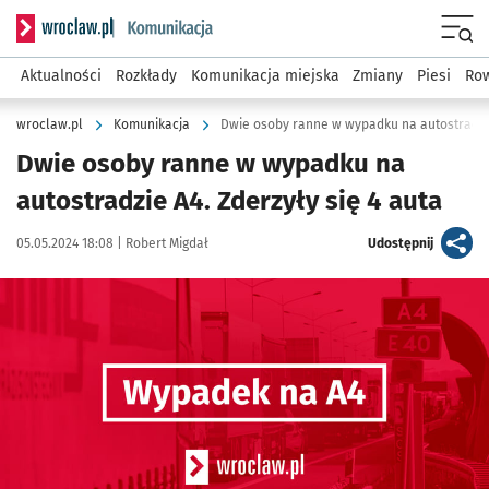
Serwis informacyjny wroclaw.pl podserwis: Komunikacja
Menu
Aktualności
Rozkłady
Komunikacja miejska
Zmiany
Piesi
Row
wroclaw.pl
Komunikacja
Dwie osoby ranne w wypadku na autostradzi
Dwie osoby ranne w wypadku na
autostradzie A4. Zderzyły się 4 auta
Data publikacji:
Autor:
artykuł
05.05.2024 18:08 |
Robert Migdał
Udostępnij
Kliknij, aby powiększyć