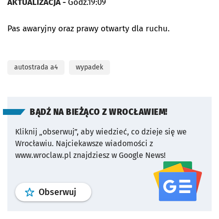
AKTUALIZACJA -
Godz.19:09
Pas awaryjny oraz prawy otwarty dla ruchu.
autostrada a4
wypadek
BĄDŹ NA BIEŻĄCO Z WROCŁAWIEM!
Kliknij „obserwuj”, aby wiedzieć, co dzieje się we
Wrocławiu.
Najciekawsze wiadomości z
www.wroclaw.pl znajdziesz w Google News!
profil
google news
serwisu wroclaw
Obserwuj