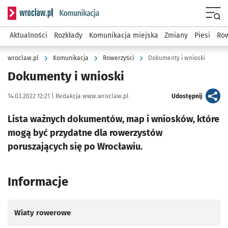
Serwis informacyjny wroclaw.pl podserwis: Komunikacja
Menu
Aktualności
Rozkłady
Komunikacja miejska
Zmiany
Piesi
Row
wroclaw.pl
Komunikacja
Rowerzyści
Dokumenty i wnioski
Dokumenty i wnioski
Data publikacji:
Autor:
artykuł
14.03.2022 12:21 |
Redakcja www.wroclaw.pl
Udostępnij
Lista ważnych dokumentów, map i wniosków, które
mogą być przydatne dla rowerzystów
poruszających się po Wrocławiu.
Informacje
Wiaty rowerowe