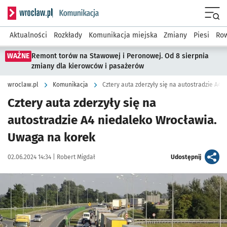
Serwis informacyjny wroclaw.pl podserwis: Komunikacja
Menu
Aktualności
Rozkłady
Komunikacja miejska
Zmiany
Piesi
Row
WAŻNE
Remont torów na Stawowej i Peronowej. Od 8 sierpnia
zmiany dla kierowców i pasażerów
wroclaw.pl
Komunikacja
Cztery auta zderzyły się na autostradzie A4
Cztery auta zderzyły się na
autostradzie A4 niedaleko Wrocławia.
Uwaga na korek
Data publikacji:
Autor:
artykuł
02.06.2024 14:34 |
Robert Migdał
Udostępnij
Kliknij, aby powiększyć