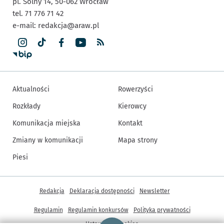
pl. Solny 14,
50-062
Wrocław
tel. 71 776 71 42
e-mail:
redakcja@araw.pl
Aktualności
Rowerzyści
Rozkłady
Kierowcy
Komunikacja miejska
Kontakt
Zmiany w komunikacji
Mapa strony
Piesi
Inne informacje
Redakcja
Deklaracja dostępności
Newsletter
Regulamin
Regulamin konkursów
Polityka prywatności
Strona główna - wroclaw.pl