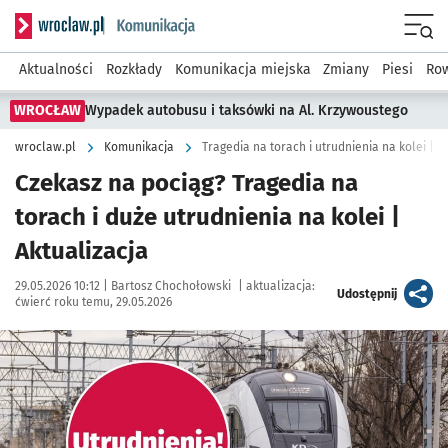
Serwis informacyjny wroclaw.pl podserwis: Komunikacja
Menu
Aktualności
Rozkłady
Komunikacja miejska
Zmiany
Piesi
Row
WROCŁAW
Wypadek autobusu i taksówki na Al. Krzywoustego
wroclaw.pl
Komunikacja
Tragedia na torach i utrudnienia na kolei | A
Czekasz na pociąg? Tragedia na
torach i duże utrudnienia na kolei |
Aktualizacja
Data publikacji:
Autor:
29.05.2026 10:12 |
Bartosz Chochołowski
|
aktualizacja:
artykuł
Udostępnij
ćwierć roku temu, 29.05.2026
Kliknij, aby powiększyć