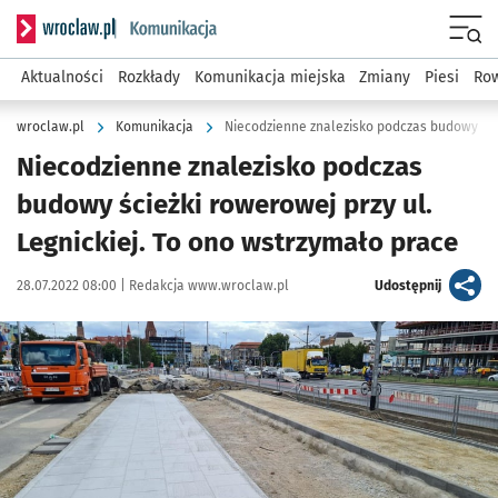
Serwis informacyjny wroclaw.pl podserwis: Komunikacja
Menu
Aktualności
Rozkłady
Komunikacja miejska
Zmiany
Piesi
Row
wroclaw.pl
Komunikacja
Niecodzienne znalezisko podczas
budowy ścieżki rowerowej przy ul.
Legnickiej. To ono wstrzymało prace
Data publikacji:
Autor:
artykuł
28.07.2022 08:00 |
Redakcja www.wroclaw.pl
Udostępnij
Kliknij, aby powiększyć