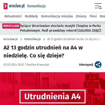
Serwis informacyjny wroclaw.pl podserwis: Komunikacja
Menu
Aktualności
Rozkłady
Komunikacja miejska
Zmiany
Piesi
Row
WROCŁAW
Tysiące Wrocławian słuchało muzyki Chopina w Parku
Południowym. Padł prawdziwy rekord! [GALERIA ZDJĘĆ}
wroclaw.pl
Komunikacja
Aż 13 godzin utrudnień na A4. Co się dzieje?
Aż 13 godzin utrudnień na A4 w
niedzielę. Co się dzieje?
Data publikacji:
Autor:
artykuł
03.03.2024 10:02 |
Paulina Krawczyk
Udostępnij
Kliknij, aby powiększyć