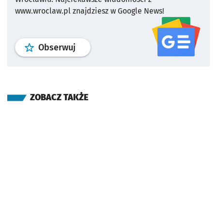
www.wroclaw.pl znajdziesz w Google News!
profil
google news
serwisu wroclaw
Obserwuj
ZOBACZ TAKŻE