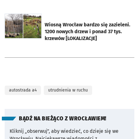
otworzy się w nowej karcie
Wiosną Wrocław bardzo się zazieleni.
1200 nowych drzew i ponad 37 tys.
krzewów [LOKALIZACJE]
autostrada a4
utrudnienia w ruchu
BĄDŹ NA BIEŻĄCO Z WROCŁAWIEM!
Kliknij „obserwuj”, aby wiedzieć, co dzieje się we
Wrocławiu.
Najciekawsze wiadomości z