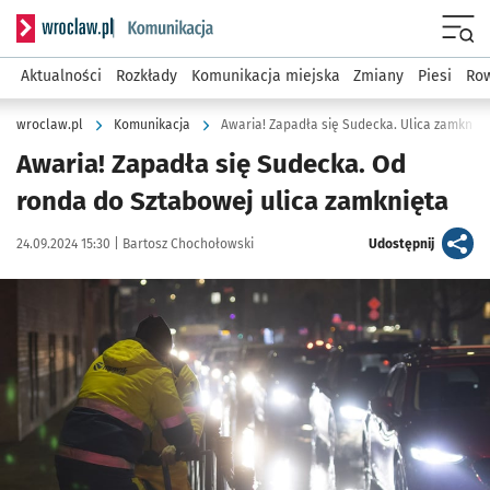
Serwis informacyjny wroclaw.pl podserwis: Komunikacja
Menu
Aktualności
Rozkłady
Komunikacja miejska
Zmiany
Piesi
Row
wroclaw.pl
Komunikacja
Awaria! Zapadła się Sudecka. Ulica zamknięt
Awaria! Zapadła się Sudecka. Od
ronda do Sztabowej ulica zamknięta
Data publikacji:
Autor:
artykuł
24.09.2024 15:30 |
Bartosz Chochołowski
Udostępnij
Kliknij, aby powiększyć