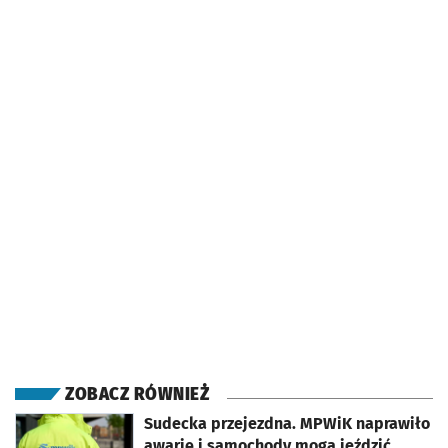
ZOBACZ RÓWNIEŻ
otworzy się w nowej karcie
Sudecka przejezdna. MPWiK naprawiło
awarię i samochody mogą jeździć