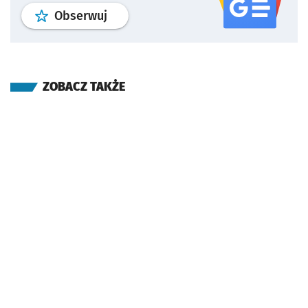
profil
google news
serwisu wroclaw
Obserwuj
ZOBACZ TAKŻE