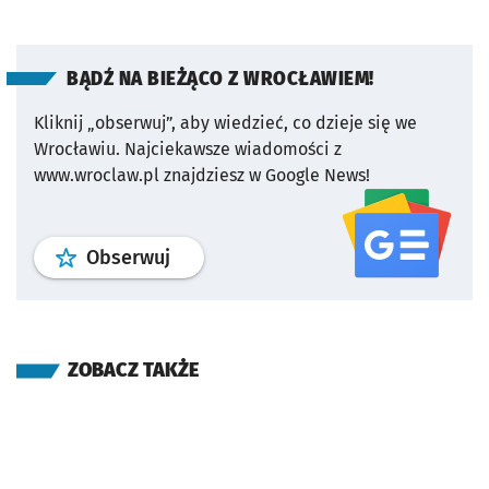
BĄDŹ NA BIEŻĄCO Z WROCŁAWIEM!
Kliknij „obserwuj”, aby wiedzieć, co dzieje się we
Wrocławiu.
Najciekawsze wiadomości z
www.wroclaw.pl znajdziesz w Google News!
profil
google news
serwisu wroclaw
Obserwuj
ZOBACZ TAKŻE