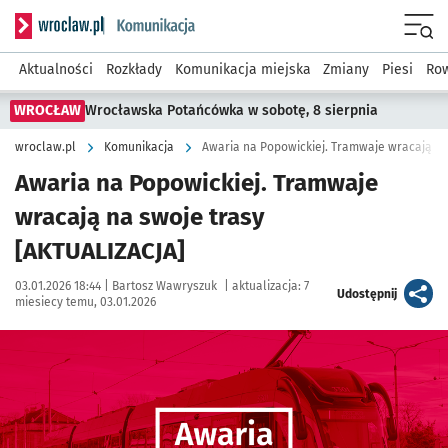
Serwis informacyjny wroclaw.pl podserwis: Komunikacja
Menu
Aktualności
Rozkłady
Komunikacja miejska
Zmiany
Piesi
Row
WROCŁAW
Wrocławska Potańcówka w sobotę, 8 sierpnia
wroclaw.pl
Komunikacja
Awaria na Popowickiej. Tramwaje wracają na
Awaria na Popowickiej. Tramwaje
wracają na swoje trasy
[AKTUALIZACJA]
Data publikacji:
Autor:
03.01.2026 18:44 |
Bartosz Wawryszuk
|
aktualizacja:
7
artykuł
Udostępnij
miesiecy temu, 03.01.2026
Kliknij, aby powiększyć