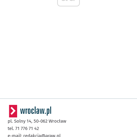
pl. Solny 14,
50-062
Wrocław
tel. 71 776 71 42
e-mail:
redakcja@araw.pl