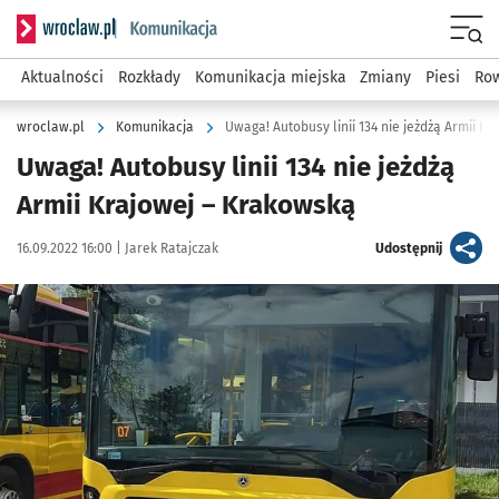
Serwis informacyjny wroclaw.pl podserwis: Komunikacja
Menu
Aktualności
Rozkłady
Komunikacja miejska
Zmiany
Piesi
Row
wroclaw.pl
Komunikacja
Uwaga! Autobusy linii 134 nie jeżdżą Armii K
Uwaga! Autobusy linii 134 nie jeżdżą
Armii Krajowej – Krakowską
Data publikacji:
Autor:
artykuł
16.09.2022 16:00 |
Jarek Ratajczak
Udostępnij
Kliknij, aby powiększyć