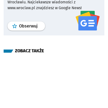
Wrocławiu.
Najciekawsze wiadomości z
www.wroclaw.pl znajdziesz w Google News!
profil
google news
serwisu wroclaw
Obserwuj
ZOBACZ TAKŻE