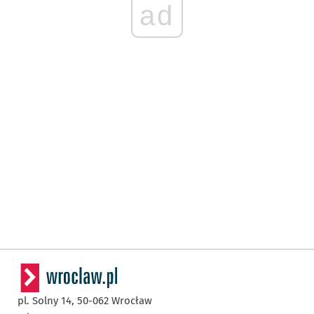
ad
pl. Solny 14,
50-062
Wrocław