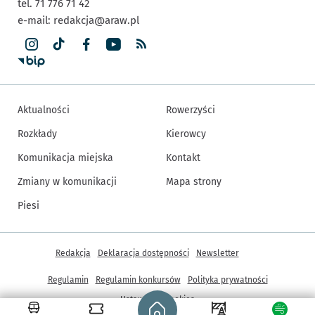
tel. 71 776 71 42
e-mail:
redakcja@araw.pl
Aktualności
Rowerzyści
Rozkłady
Kierowcy
Komunikacja miejska
Kontakt
Zmiany w komunikacji
Mapa strony
Piesi
Inne informacje
Redakcja
Deklaracja dostępności
Newsletter
Regulamin
Regulamin konkursów
Polityka prywatności
Strona główna - wroclaw.pl
Ustawienia cookies