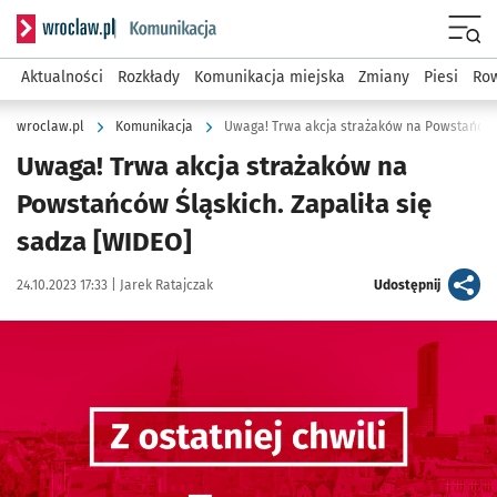
Serwis informacyjny wroclaw.pl podserwis: Komunikacja
Menu
Aktualności
Rozkłady
Komunikacja miejska
Zmiany
Piesi
Row
wroclaw.pl
Komunikacja
Uwaga! Trwa akcja strażaków na
Powstańców Śląskich. Zapaliła się
sadza [WIDEO]
Data publikacji:
Autor:
artykuł
24.10.2023 17:33 |
Jarek Ratajczak
Udostępnij
Kliknij, aby powiększyć