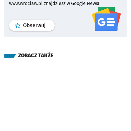
www.wroclaw.pl znajdziesz w Google News!
profil
google news
serwisu wroclaw
Obserwuj
ZOBACZ TAKŻE