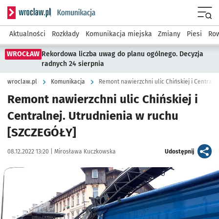
Serwis informacyjny wroclaw.pl podserwis: Komunikacja
Menu
Aktualności
Rozkłady
Komunikacja miejska
Zmiany
Piesi
Row
WROCŁAW
Rekordowa liczba uwag do planu ogólnego. Decyzja
radnych 24 sierpnia
wroclaw.pl
Komunikacja
Remont nawierzchni ulic Chińskiej i Central
Remont nawierzchni ulic Chińskiej i
Centralnej. Utrudnienia w ruchu
[SZCZEGÓŁY]
Data publikacji:
Autor:
artykuł
08.12.2022 13:20 |
Mirosława Kuczkowska
Udostępnij
Kliknij, aby powiększyć