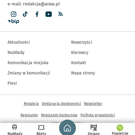
e-mail:
redakcja@araw.pl
Aktualności
Rowerzyści
Rozkłady
Kierowcy
Komunikacja miejska
Kontakt
Zmiany w komunikacji
Mapa strony
Piesi
Inne informacje
Redakcja
Deklaracja dostępności
Newsletter
Regulamin
Regulamin konkursów
Polityka prywatności
Strona główna - wroclaw.pl
Ustawienia cookies
Powietrze
Rozkłady
Bilety
Zmiany
© Copyright 2005-2026, ARAW S.A., Gmina Wrocław