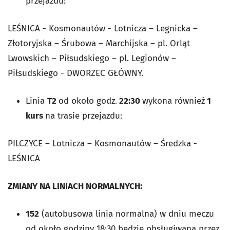
przejazdu:
LEŚNICA - Kosmonautów - Lotnicza – Legnicka –
Złotoryjska – Śrubowa – Marchijska – pl. Orląt
Lwowskich – Piłsudskiego – pl. Legionów –
Piłsudskiego - DWORZEC GŁÓWNY.
Linia
T2
od około godz.
22:30
wykona również
1
kurs
na trasie przejazdu:
PILCZYCE – Lotnicza – Kosmonautów – Średzka -
LEŚNICA
ZMIANY NA LINIACH NORMALNYCH:
152
(autobusowa linia normalna) w dniu meczu
od około godziny 18:30 będzie obsługiwana przez