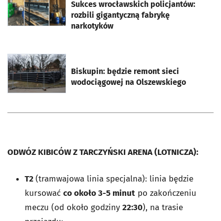
Sukces wrocławskich policjantów:
rozbili gigantyczną fabrykę
narkotyków
otworzy się w nowej karcie
Biskupin: będzie remont sieci
wodociągowej na Olszewskiego
ODWÓZ KIBICÓW Z TARCZYŃSKI ARENA (LOTNICZA):
T2
(tramwajowa linia specjalna): linia będzie
kursować
co około 3-5 minut
po zakończeniu
meczu (od około godziny
22:30
), na trasie