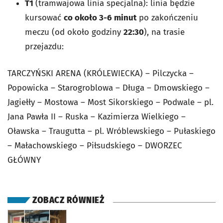
T1
(tramwajowa linia specjalna): linia będzie
kursować
co około 3-6 minut
po zakończeniu
meczu (od około godziny
22:30
), na trasie
przejazdu:
TARCZYŃSKI ARENA (KRÓLEWIECKA) – Pilczycka –
Popowicka – Starogroblowa – Długa – Dmowskiego –
Jagiełły – Mostowa – Most Sikorskiego – Podwale – pl.
Jana Pawła II – Ruska – Kazimierza Wielkiego –
Oławska – Traugutta – pl. Wróblewskiego – Pułaskiego
– Małachowskiego – Piłsudskiego – DWORZEC
GŁÓWNY
ZOBACZ RÓWNIEŻ
otworzy się w nowej karcie