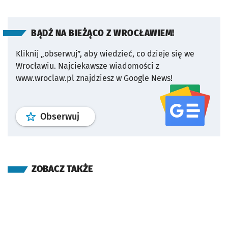
BĄDŹ NA BIEŻĄCO Z WROCŁAWIEM!
Kliknij „obserwuj”, aby wiedzieć, co dzieje się we
Wrocławiu.
Najciekawsze wiadomości z
www.wroclaw.pl znajdziesz w Google News!
profil
google news
serwisu wroclaw
Obserwuj
ZOBACZ TAKŻE