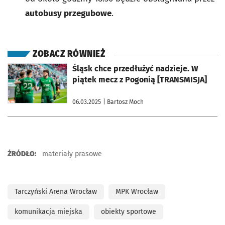
autobusy przegubowe
.
ZOBACZ RÓWNIEŻ
otworzy się w nowej karcie
Śląsk chce przedłużyć nadzieje. W
piątek mecz z Pogonią [TRANSMISJA]
06.03.2025
| Bartosz Moch
ŹRÓDŁO:
materiały prasowe
Tarczyński Arena Wrocław
MPK Wrocław
komunikacja miejska
obiekty sportowe