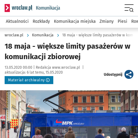
Serwis informacyjny wroclaw.pl podserwis: Komunikacja
Menu
Aktualności
Rozkłady
Komunikacja miejska
Zmiany
Piesi
Row
wroclaw.pl
Komunikacja
18 maja - większe limity pasażerów w komuni
18 maja - większe limity pasażerów w
komunikacji zbiorowej
Data publikacji:
Autor:
13.05.2020 00:00 |
Redakcja www.wroclaw.pl
|
aktualizacja:
6 lat temu, 15.05.2020
artykuł
Udostępnij
Materiał archiwalny
Kliknij, aby powiększyć