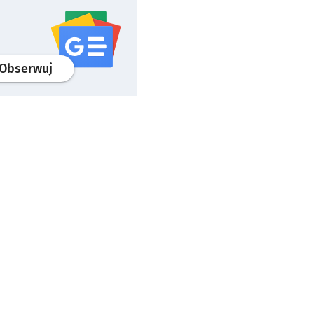
profil
google news
serwisu wroclaw.pl
Obserwuj