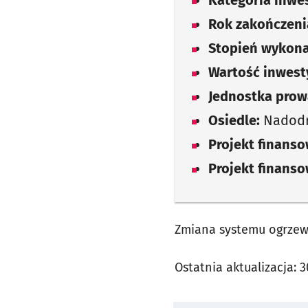
Kategoria inwes
Rok zakończenia
Stopień wykona
Wartość inwesty
Jednostka prow
Osiedle:
Nadod
Projekt finans
Projekt finans
Zmiana systemu ogrzew
Ostatnia aktualizacja:
3