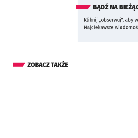
BĄDŹ NA BIEŻĄ
Kliknij „obserwuj”, aby 
Najciekawsze wiadomośc
ZOBACZ TAKŻE