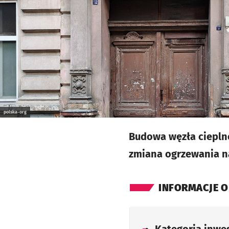
polska-org
Budowa węzła cieplne
zmiana ogrzewania n
INFORMACJE O