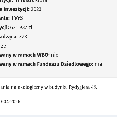
tycji:
Infrastruktura
 inwestycji:
2023
nia:
100%
cji:
621 937 zł
adząca:
ZZK
rze
owany w ramach WBO:
nie
owany w ramach Funduszu Osiedlowego:
nie
ania na ekologiczny w budynku Rydygiera 49.
0-04-2026