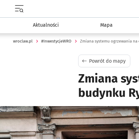
Menu główne portalu wroclaw.pl
Aktualności
Mapa
wroclaw.pl
#InwestycjeWRO
Zmiana systemu ogrzewania na 
Powrót do mapy
Zmiana sys
budynku Ry
Kliknij, aby powiększyć