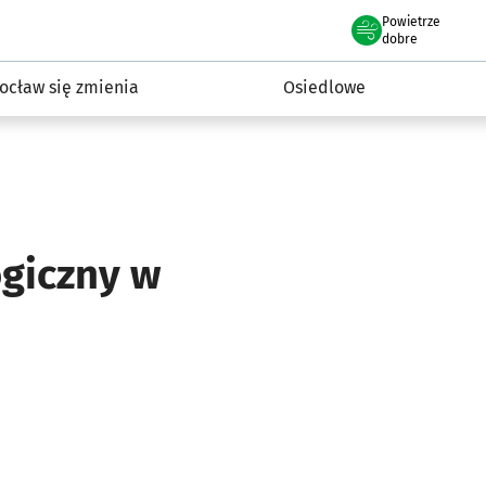
Powietrze
we Wrocławiu
InwestycjeWRO - miejskie inwestycje 2019-2032
dobre
ocław się zmienia
Osiedlowe
giczny w