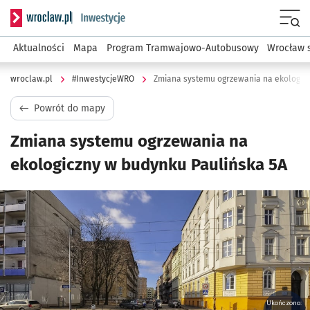
Serwis informacyjny wroclaw.pl podserwis: #InwestycjeWRO 
Menu
Aktualności
Mapa
Program Tramwajowo-Autobusowy
Wrocław 
wroclaw.pl
#InwestycjeWRO
Zmiana systemu ogrzewania na ekologicz
Powrót do mapy
Zmiana systemu ogrzewania na
ekologiczny w budynku Paulińska 5A
Kliknij, aby powiększyć
Ukończono: