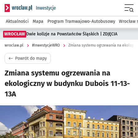
Serwis informacyjny wroclaw.pl podserwis: #InwestycjeWRO 
Menu
Aktualności
Mapa
Program Tramwajowo-Autobusowy
Wrocław 
WROCŁAW
Dwie kolizje na Powstańców Śląskich | ZDJĘCIA
wroclaw.pl
#InwestycjeWRO
Zmiana systemu ogrzewania na ekologicz
Powrót do mapy
Zmiana systemu ogrzewania na
ekologiczny w budynku Dubois 11-13-
13A
Kliknij, aby powiększyć