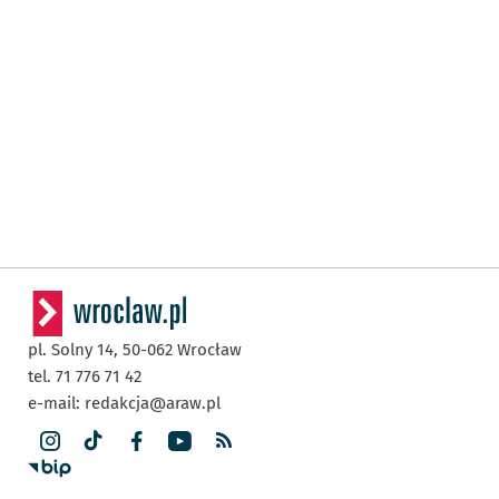
pl. Solny 14,
50-062
Wrocław
tel. 71 776 71 42
e-mail:
redakcja@araw.pl