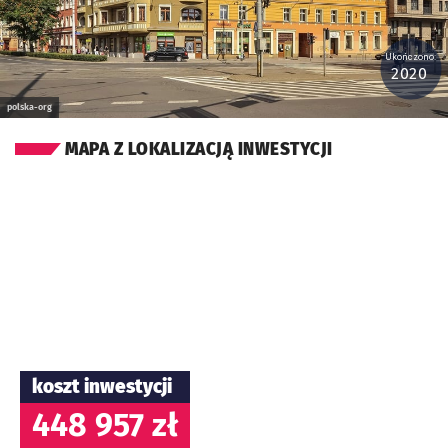
Ukończono:
2020
polska-org
MAPA Z LOKALIZACJĄ INWESTYCJI
koszt inwestycji
448 957 zł