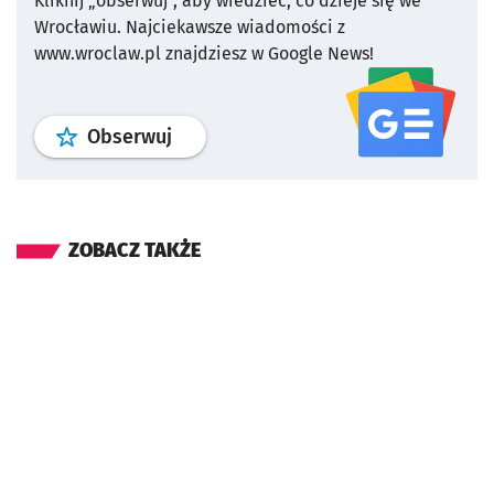
Kliknij „obserwuj”, aby wiedzieć, co dzieje się we
Wrocławiu.
Najciekawsze wiadomości z
www.wroclaw.pl znajdziesz w Google News!
profil
google news
serwisu wroclaw
Obserwuj
ZOBACZ TAKŻE