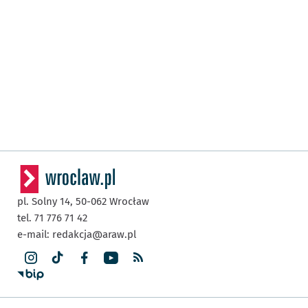
pl. Solny 14,
50-062
Wrocław
tel. 71 776 71 42
e-mail:
redakcja@araw.pl