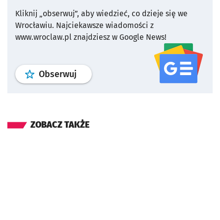
Kliknij „obserwuj”, aby wiedzieć, co dzieje się we
Wrocławiu.
Najciekawsze wiadomości z
www.wroclaw.pl znajdziesz w Google News!
profil
google news
serwisu wroclaw
Obserwuj
ZOBACZ TAKŻE