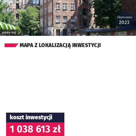
Ukończono:
2023
polska-org
MAPA Z LOKALIZACJĄ INWESTYCJI
koszt inwestycji
1 038 613 zł