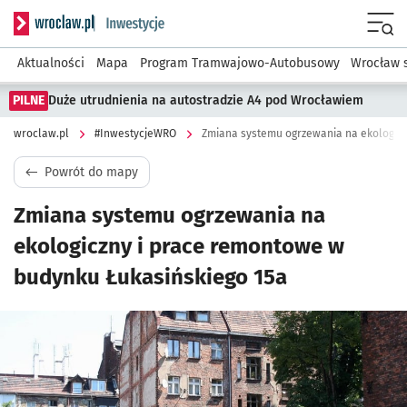
Serwis informacyjny wroclaw.pl podserwis: #InwestycjeWRO 
Menu
Aktualności
Mapa
Program Tramwajowo-Autobusowy
Wrocław 
PILNE
Duże utrudnienia na autostradzie A4 pod Wrocławiem
wroclaw.pl
#InwestycjeWRO
Powrót do mapy
Zmiana systemu ogrzewania na
ekologiczny i prace remontowe w
budynku Łukasińskiego 15a
Kliknij, aby powiększyć