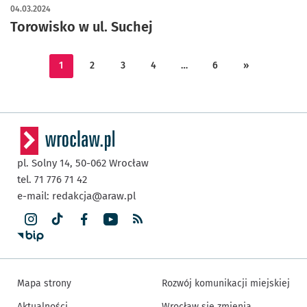
04.03.2024
Torowisko w ul. Suchej
1
2
3
4
…
6
»
pl. Solny 14,
50-062
Wrocław
tel. 71 776 71 42
e-mail:
redakcja@araw.pl
Mapa strony
Rozwój komunikacji miejskiej
Aktualności
Wrocław się zmienia