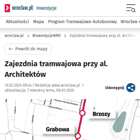
Serwis informacyjny wroclaw.pl podserwis: #InwestycjeWRO 
Menu
Aktualności
Mapa
Program Tramwajowo-Autobusowy
Wrocław 
wroclaw.pl
#InwestycjeWRO
Zajezdnia tramwajowa przy al. Architekt
Powrót do mapy
Zajezdnia tramwajowa przy al.
Architektów
Data publikacji:
Autor:
13.02.2024 09:24 |
Redakcja www.wroclaw.pl
|
artykuł
Udostępnij
aktualizacja:
7 miesiecy temu, 08.01.2026
Kliknij, aby powiększyć