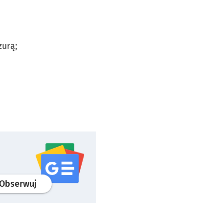
urą;
profil
google news
serwisu wroclaw.pl
Obserwuj