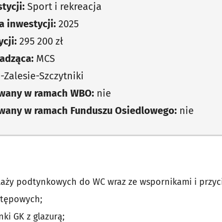
tycji:
Sport i rekreacja
 inwestycji:
2025
cji:
295 200 zł
adząca:
MCS
-Zalesie-Szczytniki
owany w ramach WBO:
nie
owany w ramach Funduszu Osiedlowego:
nie
elaży podtynkowych do WC wraz ze wspornikami i przyc
stępowych;
ki GK z glazurą;