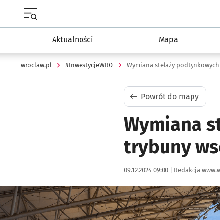
Menu główne portalu wroclaw.pl
Aktualności
Mapa
wroclaw.pl
#InwestycjeWRO
Powrót do mapy
Wymiana st
trybuny ws
Data publikacji:
Autor:
09.12.2024 09:00 |
Redakcja www.w
Kliknij, aby powiększyć