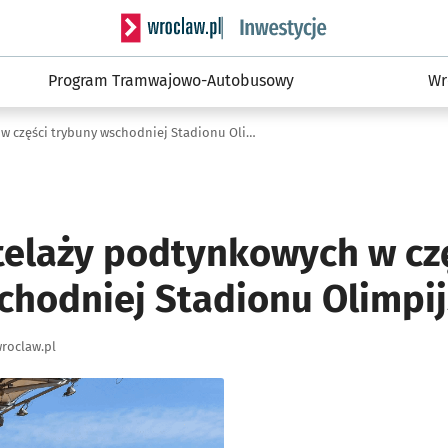
Serwis informacyjny wroclaw.pl podserwis: #
Program Tramwajowo-Autobusowy
Wr
Wymiana stelaży podtynkowych w części trybuny wschodniej Stadionu Olimpijskiego
elaży podtynkowych w cz
chodniej Stadionu Olimpi
roclaw.pl