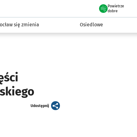
Powietrze
we Wrocławiu
InwestycjeWRO - miejskie inwestycje 2019-2032
dobre
ocław się zmienia
Osiedlowe
ęści
jskiego
artykuł
Udostępnij