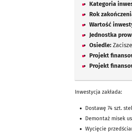
Kategoria inwes
Rok zakończenia
Wartość inwesty
Jednostka prow
Osiedle:
Zacisze
Projekt finans
Projekt finans
Inwestycja zakłada:
Dostawę 74 szt. st
Demontaż misek u
Wycięcie przedścian