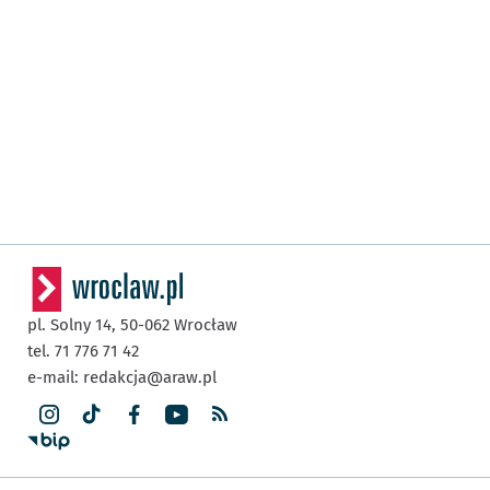
pl. Solny 14,
50-062
Wrocław
tel. 71 776 71 42
e-mail:
redakcja@araw.pl