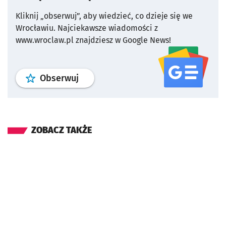
Kliknij „obserwuj”, aby wiedzieć, co dzieje się we
Wrocławiu.
Najciekawsze wiadomości z
www.wroclaw.pl znajdziesz w Google News!
profil
google news
serwisu wroclaw
Obserwuj
ZOBACZ TAKŻE