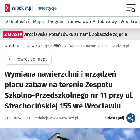
Serwis informacyjny wroclaw.pl podserwis: #InwestycjeWRO 
Menu
Aktualności
Mapa
Program Tramwajowo-Autobusowy
Wrocław 
Z MIASTA
Wrocławska Potańcówka za nami. Zobaczcie zdjęcia
wroclaw.pl
#InwestycjeWRO
Powrót do mapy
Wymiana nawierzchni i urządzeń
placu zabaw na terenie Zespołu
Szkolno-Przedszkolnego nr 11 przy ul.
Strachocińskiej 155 we Wrocławiu
Data publikacji:
Autor:
artykuł
13.12.2024 12:01 |
Redakcja www.wroclaw.pl
Udostępnij
Kliknij, aby powiększyć