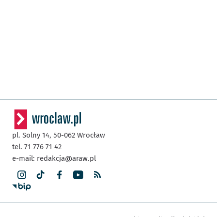
pl. Solny 14,
50-062
Wrocław
tel. 71 776 71 42
e-mail:
redakcja@araw.pl