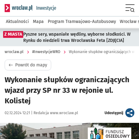
Serwis informacyjny wroclaw.pl podserwis: #InwestycjeWRO 
Menu
Aktualności
Mapa
Program Tramwajowo-Autobusowy
Wrocław 
Z MIASTA
Pyszne sery, wspaniałe wędliny, wyborne słodkości. W
Rynku do niedzieli trwa Wrocławska Feta [ZDJĘCIA]
wroclaw.pl
#InwestycjeWRO
Wykonanie słupków ograniczających wjazd 
Powrót do mapy
Wykonanie słupków ograniczających
wjazd przy SP nr 33 w rejonie ul.
Kolistej
Data publikacji:
Autor:
artykuł
02.12.2024 12:21 |
Redakcja www.wroclaw.pl
Udostępnij
Kliknij, aby powiększyć