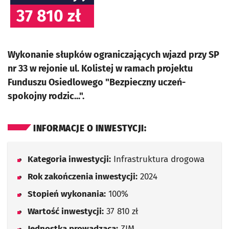
37 810 zł
Wykonanie słupków ograniczających wjazd przy SP
nr 33 w rejonie ul. Kolistej w ramach projektu
Funduszu Osiedlowego "Bezpieczny uczeń-
spokojny rodzic...".
INFORMACJE O INWESTYCJI:
Kategoria inwestycji:
Infrastruktura drogowa
Rok zakończenia inwestycji:
2024
Stopień wykonania:
100%
Wartość inwestycji:
37 810 zł
Jednostka prowadząca:
ZIM