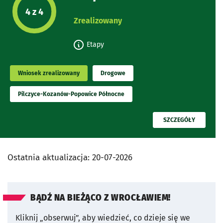
Etap projektu:
4 z 4
Zrealizowany
Etapy
Wniosek zrealizowany
Drogowe
Pilczyce-Kozanów-Popowice Północne
PRZECZYTAJ
SZCZEGÓŁY
Ostatnia aktualizacja:
20-07-2026
BĄDŹ NA BIEŻĄCO Z WROCŁAWIEM!
Kliknij „obserwuj”, aby wiedzieć, co dzieje się we