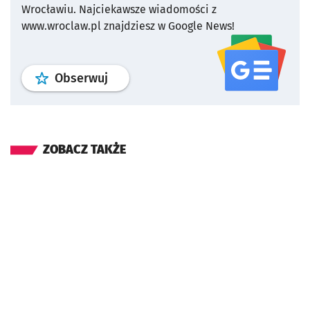
Wrocławiu.
Najciekawsze wiadomości z
www.wroclaw.pl znajdziesz w Google News!
profil
google news
serwisu wroclaw
Obserwuj
ZOBACZ TAKŻE