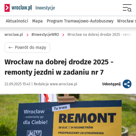
Serwis informacyjny wroclaw.pl podserwis: #InwestycjeWRO 
Menu
Aktualności
Mapa
Program Tramwajowo-Autobusowy
Wrocław 
wroclaw.pl
#InwestycjeWRO
Wrocław na dobrej drodze 2025 - remonty
Powrót do mapy
Wrocław na dobrej drodze 2025 -
remonty jezdni w zadaniu nr 7
Data publikacji:
Autor:
artykuł
22.09.2025 15:43 |
Redakcja www.wroclaw.pl
Udostępnij
Kliknij, aby powiększyć