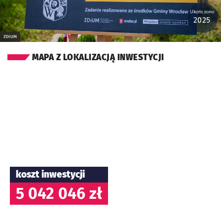
Ukończono:
2025
ZDiUM
MAPA Z LOKALIZACJĄ INWESTYCJI
koszt inwestycji
5 042 046 zł