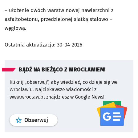
– ułożenie dwóch warstw nowej nawierzchni z
asfaltobetonu, przedzielonej siatką stalowo –
węglową.
Ostatnia aktualizacja:
30-04-2026
BĄDŹ NA BIEŻĄCO Z WROCŁAWIEM!
Kliknij „obserwuj”, aby wiedzieć, co dzieje się we
Wrocławiu.
Najciekawsze wiadomości z
www.wroclaw.pl znajdziesz w Google News!
profil
google news
serwisu wroclaw
Obserwuj