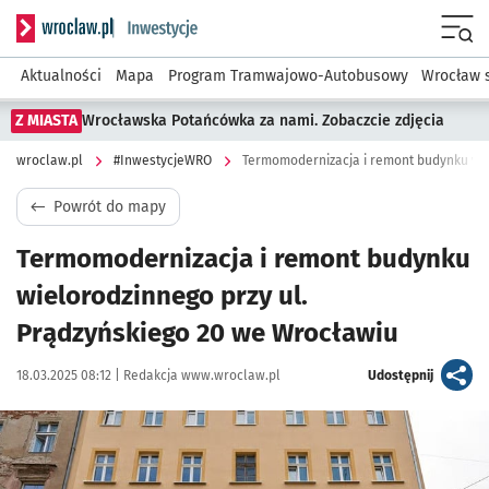
Serwis informacyjny wroclaw.pl podserwis: #InwestycjeWRO 
Menu
Aktualności
Mapa
Program Tramwajowo-Autobusowy
Wrocław 
Z MIASTA
Wrocławska Potańcówka za nami. Zobaczcie zdjęcia
wroclaw.pl
#InwestycjeWRO
Powrót do mapy
Termomodernizacja i remont budynku
wielorodzinnego przy ul.
Prądzyńskiego 20 we Wrocławiu
Data publikacji:
Autor:
artykuł
18.03.2025 08:12 |
Redakcja www.wroclaw.pl
Udostępnij
Kliknij, aby powiększyć