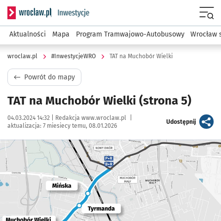
Serwis informacyjny wroclaw.pl podserwis: #InwestycjeWRO 
Menu
Aktualności
Mapa
Program Tramwajowo-Autobusowy
Wrocław 
wroclaw.pl
#InwestycjeWRO
TAT na Muchobór Wielki
Powrót do mapy
TAT na Muchobór Wielki
(strona 5)
Data publikacji:
Autor:
04.03.2024 14:32 |
Redakcja www.wroclaw.pl
|
artykuł
Udostępnij
aktualizacja:
7 miesiecy temu, 08.01.2026
Kliknij, aby powiększyć