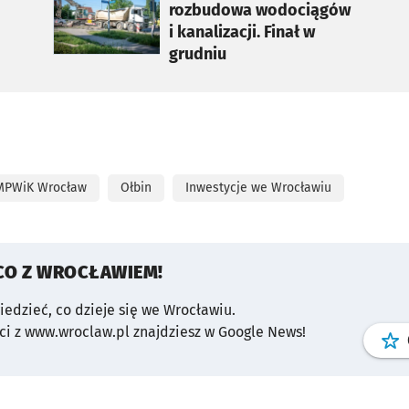
rozbudowa wodociągów
i kanalizacji. Finał w
grudniu
MPWiK Wrocław
Ołbin
Inwestycje we Wrocławiu
CO Z WROCŁAWIEM!
wiedzieć, co dzieje się we Wrocławiu.
i z www.wroclaw.pl znajdziesz w Google News!