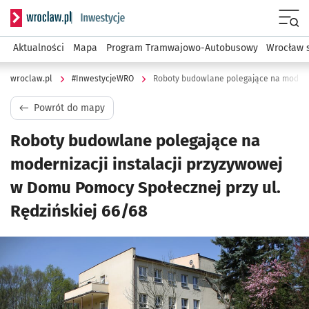
Serwis informacyjny wroclaw.pl podserwis: #InwestycjeWRO 
Menu
Aktualności
Mapa
Program Tramwajowo-Autobusowy
Wrocław 
wroclaw.pl
#InwestycjeWRO
Powrót do mapy
Roboty budowlane polegające na
modernizacji instalacji przyzywowej
w Domu Pomocy Społecznej przy ul.
Rędzińskiej 66/68
Kliknij, aby powiększyć