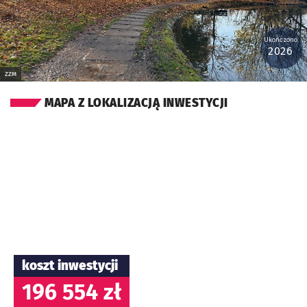
Ukończono:
2026
ZZM
MAPA Z LOKALIZACJĄ INWESTYCJI
koszt inwestycji
196 554 zł