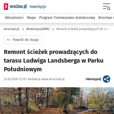
Serwis informacyjny wroclaw.pl podserwis: #InwestycjeWRO 
Menu
Aktualności
Mapa
Program Tramwajowo-Autobusowy
Wrocław 
wroclaw.pl
#InwestycjeWRO
Powrót do mapy
Remont ścieżek prowadzących do
tarasu Ludwiga Landsberga w Parku
Południowym
Data publikacji:
Autor:
artykuł
23.02.2026 12:19 |
Redakcja www.wroclaw.pl
Udostępnij
Kliknij, aby powiększyć