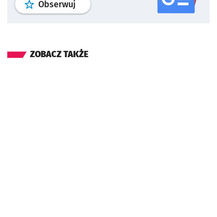
profil
google news
serwisu wroclaw
Obserwuj
ZOBACZ TAKŻE