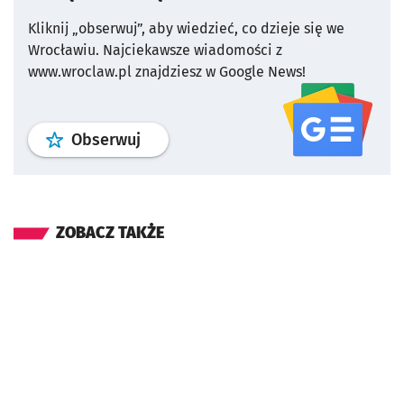
Kliknij „obserwuj”, aby wiedzieć, co dzieje się we
Wrocławiu.
Najciekawsze wiadomości z
www.wroclaw.pl znajdziesz w Google News!
profil
google news
serwisu wroclaw
Obserwuj
ZOBACZ TAKŻE