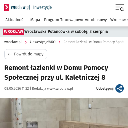
Serwis informacyjny wroclaw.pl podserwis: #InwestycjeWRO 
Menu
Aktualności
Mapa
Program Tramwajowo-Autobusowy
Wrocław 
WROCŁAW
Wrocławska Potańcówka w sobotę, 8 sierpnia
wroclaw.pl
#InwestycjeWRO
Remont łazienki w Domu Pomocy Społeczne
Powrót do mapy
Remont łazienki w Domu Pomocy
Społecznej przy ul. Kaletniczej 8
Data publikacji:
Autor:
artykuł
08.05.2026 11:22 |
Redakcja www.wroclaw.pl
Udostępnij
Kliknij, aby powiększyć