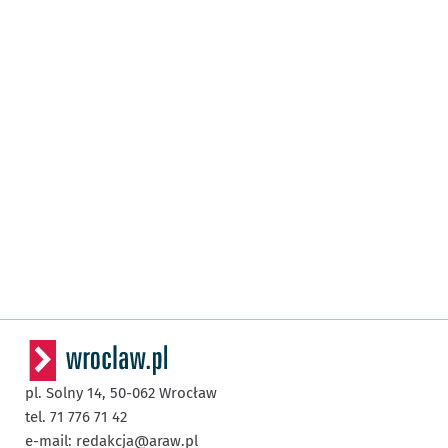
pl. Solny 14,
50-062
Wrocław
tel. 71 776 71 42
e-mail:
redakcja@araw.pl