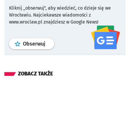
Kliknij „obserwuj”, aby wiedzieć, co dzieje się we
Wrocławiu.
Najciekawsze wiadomości z
www.wroclaw.pl znajdziesz w Google News!
profil
google news
serwisu wroclaw
Obserwuj
ZOBACZ TAKŻE