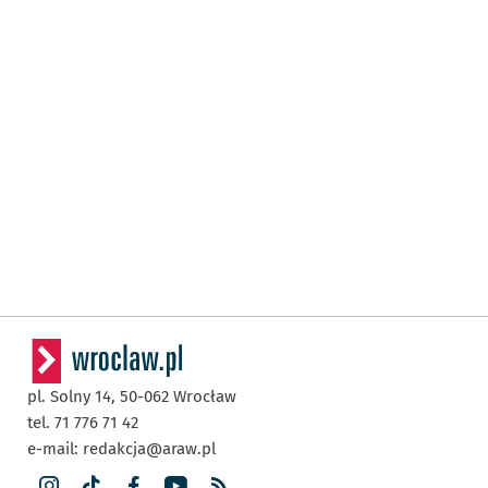
pl. Solny 14,
50-062
Wrocław
tel. 71 776 71 42
e-mail:
redakcja@araw.pl