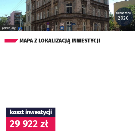
Ukończono:
2020
polska-org
MAPA Z LOKALIZACJĄ INWESTYCJI
koszt inwestycji
29 922 zł