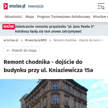
Serwis informacyjny wroclaw.pl podserwis: #InwestycjeWRO 
Menu
Aktualności
Mapa
Program Tramwajowo-Autobusowy
Wrocław 
WAŻNE
Zakończenie remontu przystanku "pl. Jana Pawła II".
Autobusy będą się tam znowu zatrzymywać
wroclaw.pl
#InwestycjeWRO
Remont chodnika - dojście do budynku prz
Powrót do mapy
Remont chodnika - dojście do
budynku przy ul. Kniaziewicza 15a
Kliknij, aby powiększyć