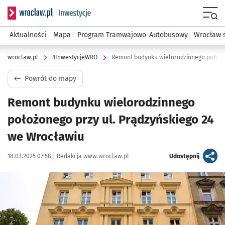
Serwis informacyjny wroclaw.pl podserwis: #InwestycjeWRO 
Menu
Aktualności
Mapa
Program Tramwajowo-Autobusowy
Wrocław 
wroclaw.pl
#InwestycjeWRO
Powrót do mapy
Remont budynku wielorodzinnego
położonego przy ul. Prądzyńskiego 24
we Wrocławiu
Data publikacji:
Autor:
artykuł
18.03.2025 07:58 |
Redakcja www.wroclaw.pl
Udostępnij
Kliknij, aby powiększyć