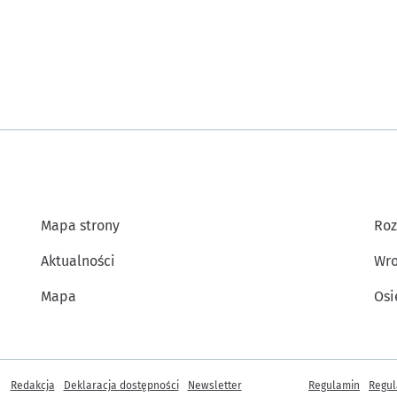
Mapa strony
Roz
Aktualności
Wro
Mapa
Osi
Inne informacje
Redakcja
Deklaracja dostępności
Newsletter
Regulamin
Regul