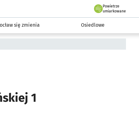
Powietrze
we Wrocławiu
InwestycjeWRO - miejskie inwestycje 2019-2032
umiarkowane
ocław się zmienia
Osiedlowe
skiej 1