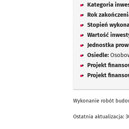
Kategoria inwes
Rok zakończenia
Stopień wykona
Wartość inwesty
Jednostka prow
Osiedle:
Osobow
Projekt finans
Projekt finans
Wykonanie robót budo
Ostatnia aktualizacja:
3