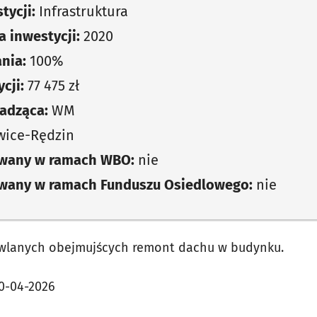
tycji:
Infrastruktura
 inwestycji:
2020
nia:
100%
cji:
77 475 zł
adząca:
WM
ice-Rędzin
owany w ramach WBO:
nie
owany w ramach Funduszu Osiedlowego:
nie
wlanych obejmujścych remont dachu w budynku.
0-04-2026