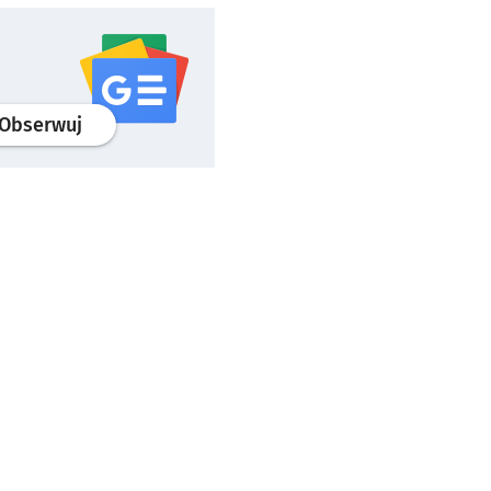
profil
google news
serwisu wroclaw.pl
Obserwuj