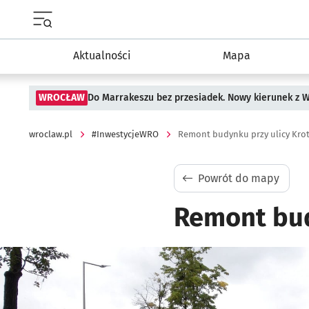
Menu główne portalu wroclaw.pl
Aktualności
Mapa
WROCŁAW
Do Marrakeszu bez przesiadek. Nowy kierunek z 
wroclaw.pl
#InwestycjeWRO
Remont budynku przy ulicy Krot
Powrót do mapy
Remont bud
Kliknij, aby powiększyć