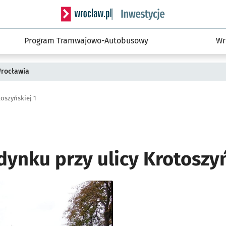
Serwis informacyjny wroclaw.pl podserwis: #
Program Tramwajowo-Autobusowy
Wr
Wrocławia
oszyńskiej 1
ynku przy ulicy Krotoszyń