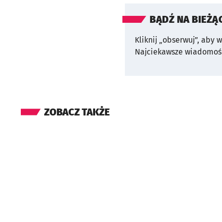
BĄDŹ NA BIEŻĄ
Kliknij „obserwuj”, aby 
Najciekawsze wiadomośc
ZOBACZ TAKŻE