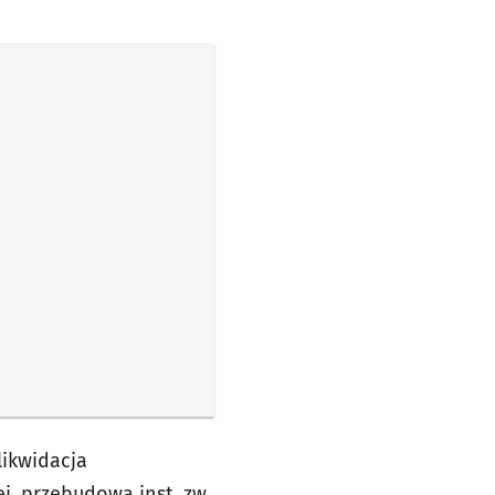
likwidacja
j, przebudowa inst. zw,