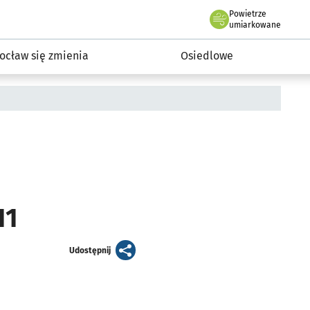
Powietrze
we Wrocławiu
InwestycjeWRO - miejskie inwestycje 2019-2032
umiarkowane
ocław się zmienia
Osiedlowe
11
artykuł
Udostępnij