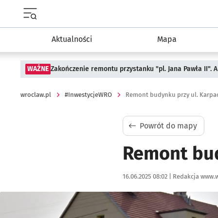
Menu główne portalu wroclaw.pl
Aktualności
Mapa
WAŻNE
Zakończenie remontu przystanku "pl. Jana Pawła II".
wroclaw.pl
#InwestycjeWRO
Remont budynku przy ul. Karpac
Powrót do mapy
Remont bud
Data publikacji:
Autor:
16.06.2025 08:02 |
Redakcja www.w
Kliknij, aby powiększyć