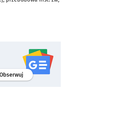
profil
google news
serwisu wroclaw.pl
Obserwuj