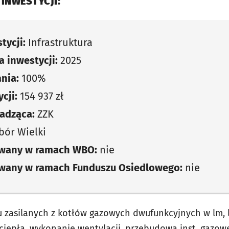
 INWESTYCJI:
tycji:
Infrastruktura
 inwestycji:
2025
nia:
100%
cji:
154 937 zł
adząca:
ZZK
ór Wielki
owany w ramach WBO:
nie
owany w ramach Funduszu Osiedlowego:
nie
u zasilanych z kotłów gazowych dwufunkcyjnych w lm, 
ciepła, wykonanie wentylacji, przebudowa inst. gazowe