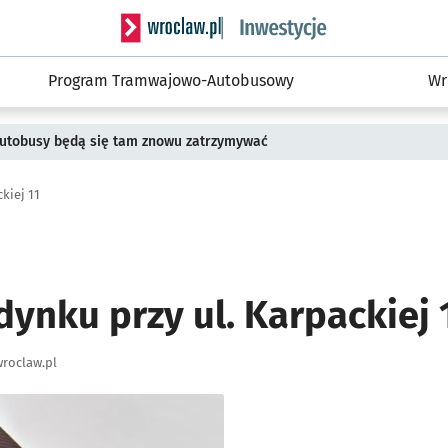
Serwis informacyjny wroclaw.pl podserwis: #
Program Tramwajowo-Autobusowy
Wr
 Autobusy będą się tam znowu zatrzymywać
kiej 11
ynku przy ul. Karpackiej 
roclaw.pl