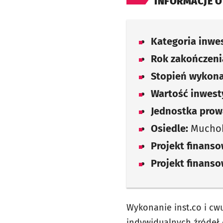
INFORMACJE O
Kategoria inwes
Rok zakończenia
Stopień wykona
Wartość inwesty
Jednostka prow
Osiedle:
Muchob
Projekt finans
Projekt finans
Wykonanie inst.co i cw
indywidualnych źródeł 