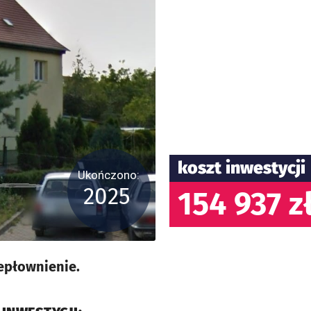
koszt inwestycji
Ukończono:
2025
154 937 z
epłownienie.