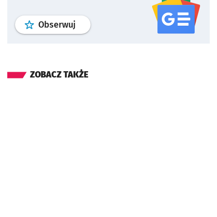
profil
google news
serwisu wroclaw
Obserwuj
ZOBACZ TAKŻE