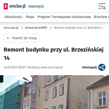
Serwis informacyjny wroclaw.pl podserwis: #InwestycjeWRO 
Menu
Aktualności
Mapa
Program Tramwajowo-Autobusowy
Wrocław 
wroclaw.pl
#InwestycjeWRO
Remont budynku przy ul. Brzezińskiej 14
Powrót do mapy
Remont budynku przy ul. Brzezińskiej
14
Data publikacji:
Autor:
artykuł
16.06.2025 08:06 |
Redakcja www.wroclaw.pl
Udostępnij
Kliknij, aby powiększyć