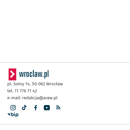
pl. Solny 14,
50-062
Wrocław
tel. 71 776 71 42
e-mail:
redakcja@araw.pl