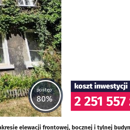
koszt inwestycji
postęp:
2 251 557 
80%
esie elewacji frontowej, bocznej i tylnej budynk