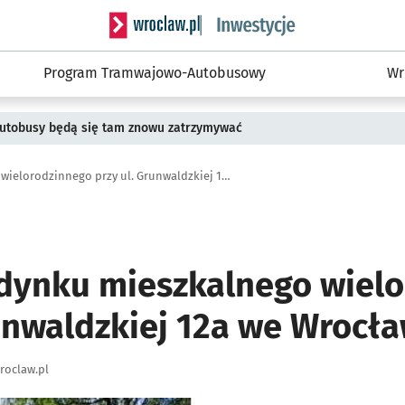
Serwis informacyjny wroclaw.pl podserwis: #
Program Tramwajowo-Autobusowy
Wr
 Autobusy będą się tam znowu zatrzymywać
Remont budynku mieszkalnego wielorodzinnego przy ul. Grunwaldzkiej 12a we Wrocławiu
ynku mieszkalnego wielo
runwaldzkiej 12a we Wrocł
roclaw.pl