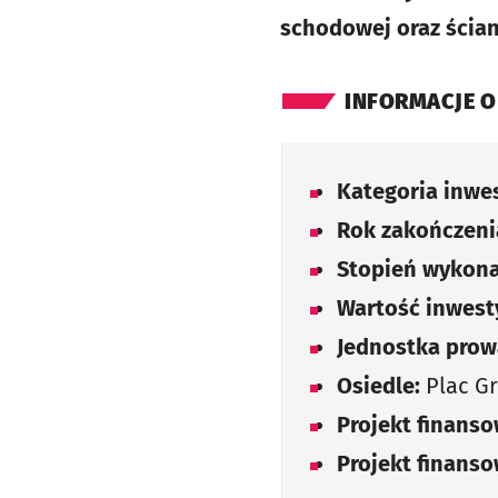
schodowej oraz ścia
INFORMACJE O
Kategoria inwes
Rok zakończenia
Stopień wykona
Wartość inwesty
Jednostka prow
Osiedle:
Plac G
Projekt finans
Projekt finans