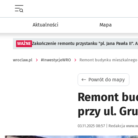
Menu główne portalu wroclaw.pl
Aktualności
Mapa
WAŻNE
Zakończenie remontu przystanku "pl. Jana Pawła II".
wroclaw.pl
#InwestycjeWRO
Powrót do mapy
Remont bud
przy ul. G
Data publikacji:
Autor:
03.11.2025 08:57 |
Redakcja www.w