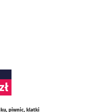
zł
u, piwnic, klatki