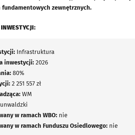
n fundamentowych zewnętrznych.
 INWESTYCJI:
tycji:
Infrastruktura
 inwestycji:
2026
nia:
80%
cji:
2 251 557 zł
adząca:
WM
runwaldzki
owany w ramach WBO:
nie
owany w ramach Funduszu Osiedlowego:
nie