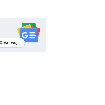
profil
google news
serwisu wroclaw.pl
Obserwuj