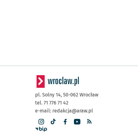
pl. Solny 14,
50-062
Wrocław
tel. 71 776 71 42
e-mail:
redakcja@araw.pl