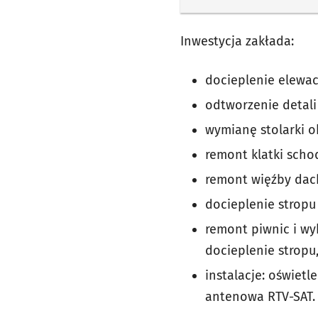
Inwestycja zakłada:
docieplenie elewacj
odtworzenie detali
wymianę stolarki o
remont klatki scho
remont więźby dac
docieplenie stropu
remont piwnic i w
docieplenie stropu
instalacje: oświet
antenowa RTV-SAT.