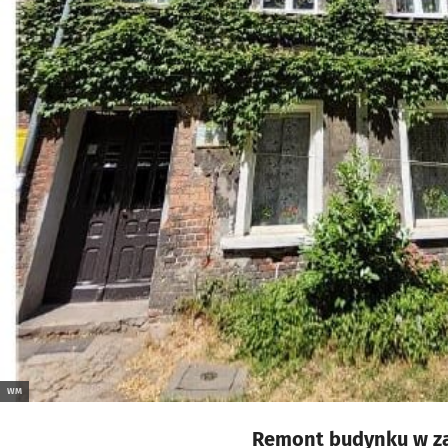
WM
Remont budynku w zakr