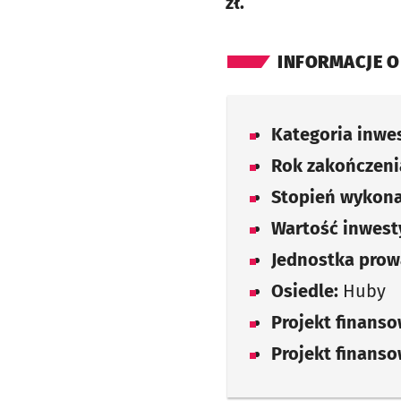
zł.
INFORMACJE O
Kategoria inwes
Rok zakończenia
Stopień wykona
Wartość inwesty
Jednostka prow
Osiedle:
Huby
Projekt finans
Projekt finans