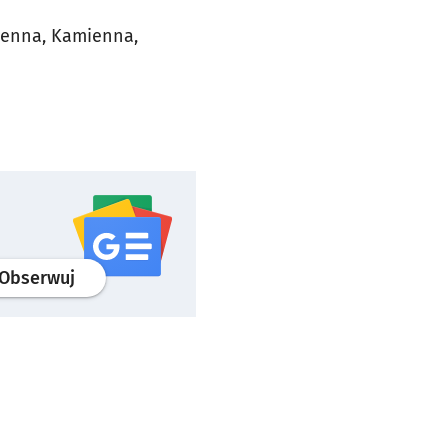
pienna, Kamienna,
profil
google news
serwisu wroclaw.pl
Obserwuj