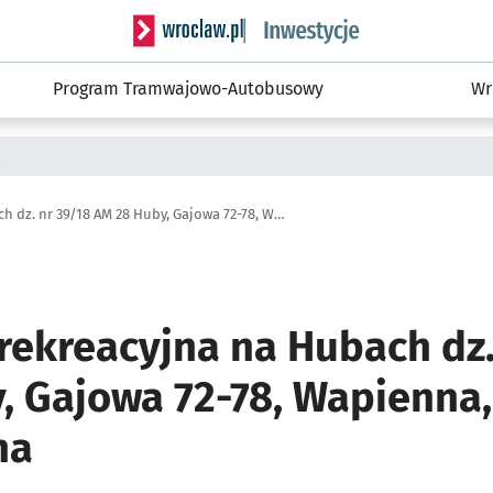
Serwis informacyjny wroclaw.pl podserwis: #
Program Tramwajowo-Autobusowy
Wr
a
Przestrzeń rekreacyjna na Hubach dz. nr 39/18 AM 28 Huby, Gajowa 72-78, Wapienna, Kamienna, Przestrzenna
rekreacyjna na Hubach dz.
, Gajowa 72-78, Wapienna
na