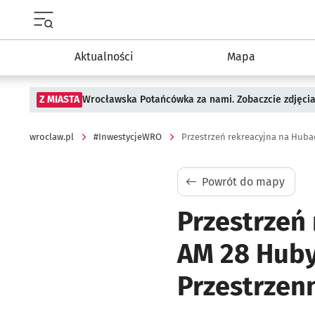
Menu główne portalu wroclaw.pl
Aktualności
Mapa
Z MIASTA
Wrocławska Potańcówka za nami. Zobaczcie zdjęci
wroclaw.pl
#InwestycjeWRO
Powrót do mapy
Przestrzeń 
AM 28 Huby
Przestrzen