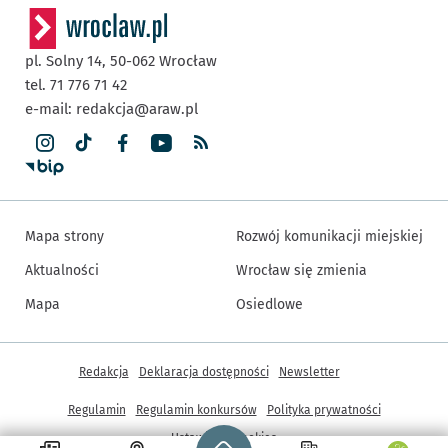
pl. Solny 14,
50-062
Wrocław
tel. 71 776 71 42
e-mail:
redakcja@araw.pl
Mapa strony
Rozwój komunikacji miejskiej
Aktualności
Wrocław się zmienia
Mapa
Osiedlowe
Inne informacje
Redakcja
Deklaracja dostępności
Newsletter
Regulamin
Regulamin konkursów
Polityka prywatności
Strona główna - wroclaw.pl
Ustawienia cookies