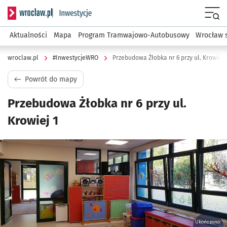
Serwis informacyjny wroclaw.pl podserwis: #InwestycjeWRO 
Menu
Aktualności
Mapa
Program Tramwajowo-Autobusowy
Wrocław 
wroclaw.pl
#InwestycjeWRO
Przebudowa Żłobka nr 6 przy ul. Krowiej 
Powrót do mapy
Przebudowa Żłobka nr 6 przy ul.
Krowiej 1
Kliknij, aby powiększyć
Ukończono: