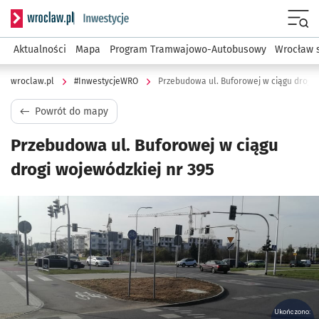
Serwis informacyjny wroclaw.pl podserwis: #InwestycjeWRO 
Menu
Aktualności
Mapa
Program Tramwajowo-Autobusowy
Wrocław 
wroclaw.pl
#InwestycjeWRO
Przebudowa ul. Buforowej w ciągu drogi 
Powrót do mapy
Przebudowa ul. Buforowej w ciągu
drogi wojewódzkiej nr 395
Kliknij, aby powiększyć
Ukończono: