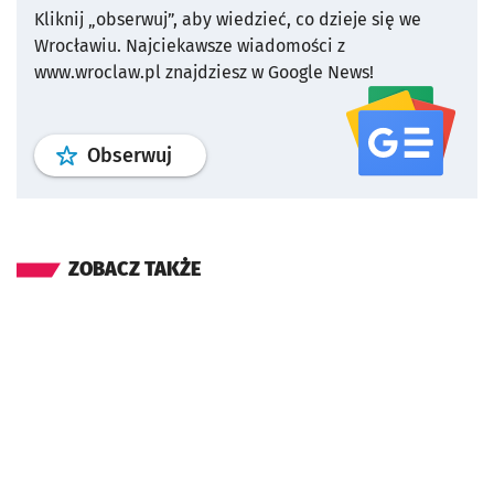
Kliknij „obserwuj”, aby wiedzieć, co dzieje się we
Wrocławiu.
Najciekawsze wiadomości z
www.wroclaw.pl znajdziesz w Google News!
profil
google news
serwisu wroclaw
Obserwuj
ZOBACZ TAKŻE