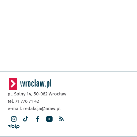
pl. Solny 14,
50-062
Wrocław
tel. 71 776 71 42
e-mail:
redakcja@araw.pl